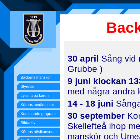
Bac
30 april
Sång vid 
Grubbe )
Backens manskör
9 juni klockan 1
Styrelse
med några andra 
Lyssna på kören
14 - 18 juni
Sångar
Körens medlemmar
30 september
Kon
Kommande program
Bildarkiv
Skellefteå ihop m
Körens höstkonserter
manskör och Ume