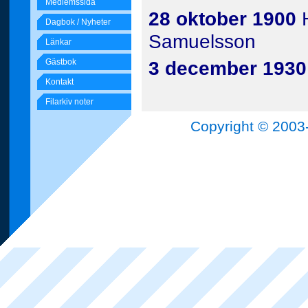
Medlemssida
28 oktober
1900
H
Dagbok / Nyheter
Samuelsson
Länkar
Gästbok
3 december 1930
Kontakt
Filarkiv noter
Copyright © 2003-