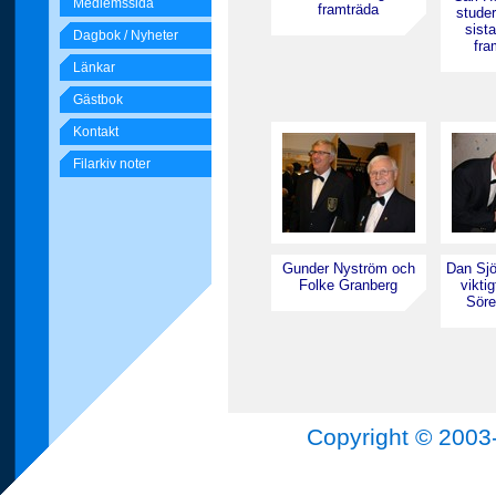
Medlemssida
framträda
studer
sist
Dagbok / Nyheter
fra
Länkar
Gästbok
Kontakt
Filarkiv noter
Gunder Nyström och
Dan Sjö
Folke Granberg
viktig
Söre
Copyright © 2003-