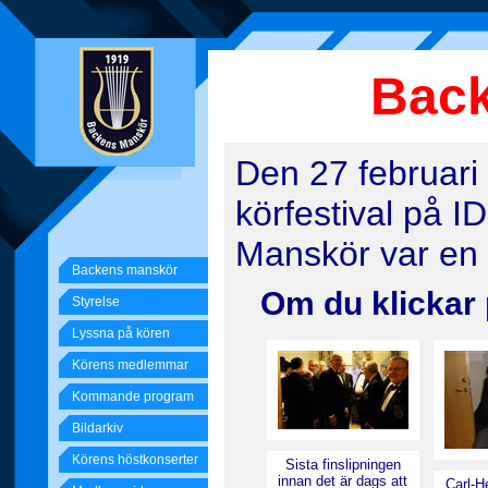
Bac
Den 27 februar
körfestival på 
Manskör var en 
Backens manskör
Om du klickar 
Styrelse
Lyssna på kören
Körens medlemmar
Kommande program
Bildarkiv
Körens höstkonserter
Sista finslipningen
innan det är dags att
Carl-H